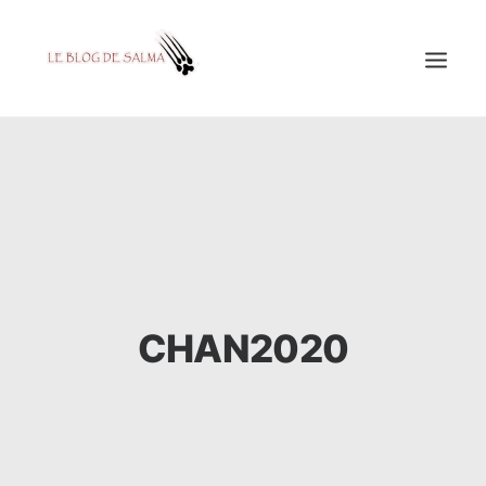
ACCUEIL
À LA UNE
MES COUPS DE GRIFFES
DÉCOUVERTE
EDUCATION
CHAN2020
TESTÉ POUR VOUS
GALERIE
MON A1