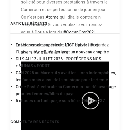
sollicité pour diverses prestations à travers le
Cameroun et se perfectionne de jour en jour.
Ce n'est pas
Atome
qui dira le contraire ni
ARTICLES RÉCENTS
Tony Nobody. Si vous voulez le voir rendez-
vous à Douala lors du
#CocanCmr2021
Vous voulez savoir de quoi je parle? Regardez
Enseignement supérieur : L’ICT University et
l’Université de Buéa écrivent un nouveau chapitre
comment c'est cohérent.
DU 9 AU 12 JUILLET 2026 : PROTÉGEONS NOS
« MUNAS » FORRT !
CAN 2025 au Maroc: il y avait les Lions Indomptables,
les fans mais aussi de la musique pour le Hemlé
Crise Post-électorale au Cameroun : un désavantage
pour les femmes/filles du pays
5 choses qui font que je suis fière d’être du 237
COMMENTAIRES RÉCENTS