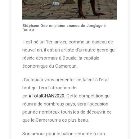
Tara et les fans
Stéphane Ode en pleine séance de Jonglage à
Douala
Il dansait comme un camerounais, avec le
Il est né un 1er janvier, comme un cadeau de
rythme dans la "crinière". Il se promenait,
nouvel an, il est un artiste d'un autre genre qui
trouvait la sympathie du public et dansait,
réside désormais à Douala, la capitale
dansait au point où on n'oubliait l'hymne du
économique du Cameroun.
CHAN.
J'ai tenu à vous présenter ce talent à l'état
Nous avons désormais notre mascotte, Tara
brut qui fera l'attraction de
il ne manque plus que le CHAN 2020 rendez-
ce
#TotalCHAN2020
. Cette compétition qui
vous au mois d'Avril.
réunira de nombreux pays, sera l'occasion
#TotalCHAN2020
#CocanCmr2020
pour de nombreux touristes de découvrir ce
Pour lire un autre article en lien avec le CHAN
que le Cameroun a de plus beau.
2020 c'est
ICI
Son amour pour le ballon remonte à son