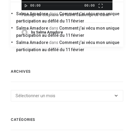
00:00
00:00
Salma Amadore
dans
Comment j’ai vécu mon unique
Passage de Stéphane au Talent Challenge de Canal+
participation au défilé du 11 février
Salma Amadore
dans
Comment j’ai vécu mon unique
by Salma Amadore
participation au défilé du 11 février
Salma Amadore
dans
Comment j’ai vécu mon unique
participation au défilé du 11 février
ARCHIVES
Archives
CATÉGORIES