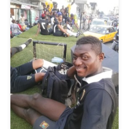
La Nouvelle Mascotte Tara Toss Tass
Il est apparu plus beau, plus sympathique, en
le regardant on savait tout de suite que c'était
un "
Lion".
Qui n'aimerait pas s'approcher d'un
tel animal? Et les fans ne se sont pas fait
prier pour faire des Selfies.