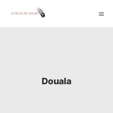
ACCUEIL
À LA UNE
MES COUPS DE GRIFFES
DÉCOUVERTE
EDUCATION
Douala
TESTÉ POUR VOUS
GALERIE
MON A1