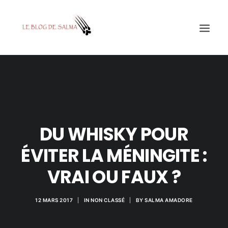
ACCUEIL
À LA UNE
MES COUPS DE GRIFFES
DU WHISKY POUR
DÉCOUVERTE
ÉVITER LA MÉNINGITE :
EDUCATION
VRAI OU FAUX ?
TESTÉ POUR VOUS
GALERIE
12 MARS 2017
|
IN
NON CLASSÉ
|
BY
SALMA AMADORE
MON A1