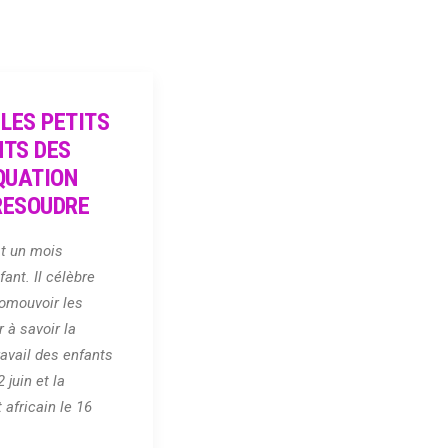
 LES PETITS
TS DES
QUATION
 RESOUDRE
st un mois
fant. Il célèbre
romouvoir les
r à savoir la
ravail des enfants
 juin et la
 africain le 16