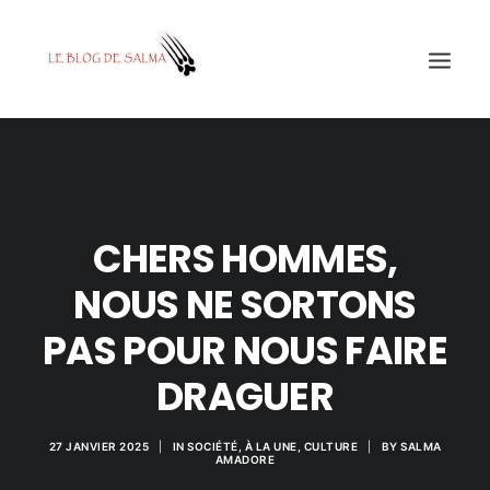
ACCUEIL
À LA UNE
CHERS HOMMES,
MES COUPS DE GRIFFES
DÉCOUVERTE
NOUS NE SORTONS
EDUCATION
PAS POUR NOUS FAIRE
TESTÉ POUR VOUS
DRAGUER
GALERIE
MON A1
27 JANVIER 2025
|
IN
SOCIÉTÉ
,
À LA UNE
,
CULTURE
|
BY
SALMA
AMADORE