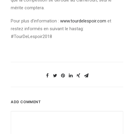
que la compétition se déroule au Cameroun, seul le
mérite comptera.
Pour plus d’information :
www.tourdelespoir.com
et
restez informés en suivant le hastag:
#TourDeLespoir2018
ADD COMMENT