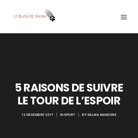
ACCUEIL
À LA UNE
MES COUPS DE GRIFFES
DÉCOUVERTE
5 RAISONS DE SUIVRE
EDUCATION
LE TOUR DE L’ESPOIR
TESTÉ POUR VOUS
GALERIE
13 DÉCEMBRE 2017
|
IN
SPORT
|
BY
SALMA AMADORE
MON A1