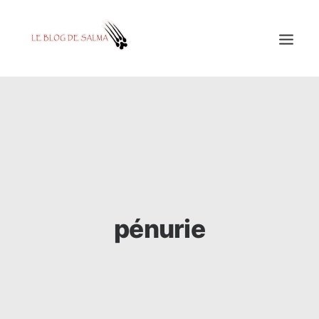
ACCUEIL
À LA UNE
MES COUPS DE GRIFFES
DÉCOUVERTE
EDUCATION
pénurie
TESTÉ POUR VOUS
GALERIE
MON A1