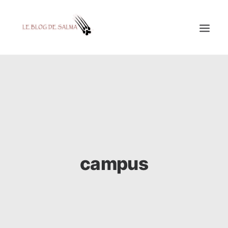
ACCUEIL
À LA UNE
MES COUPS DE GRIFFES
DÉCOUVERTE
EDUCATION
campus
TESTÉ POUR VOUS
GALERIE
MON A1