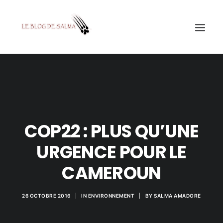
ACCUEIL
À LA UNE
MES COUPS DE GRIFFES
COP22 : PLUS QU’UNE
DÉCOUVERTE
URGENCE POUR LE
EDUCATION
CAMEROUN
TESTÉ POUR VOUS
GALERIE
26 OCTOBRE 2016
|
IN
ENVIRONNEMENT
|
BY
SALMA AMADORE
MON A1