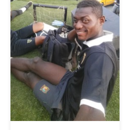
Rigobert Song Bahanag GRRRRR
D'autres trouvaient que l'étoile Jaune sur le
maillot vert de
"Manyang"
n'avait pas sa place
et n'épousait pas les couleurs de notre
drapeau. Felix Fokoua le concepteur de cette
mascotte a rectifié le tir et nous a proposé
ceci quelques jours plus tard. Avec en plus un
clin d'oeil à un autre Lion Indomptable décédé
sur une pelouse, le ballon au pied, l'unique