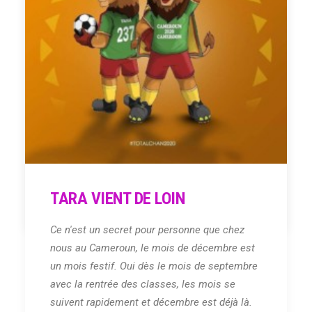
Samuel Eto'o Fils
Et pour finir au Cameroun on ne connait pas
"M Boma", mais plutôt
Mboma patrick
.
Si vous voulez lire un autre article sur le CHAN
2020 c'est
ici.
#TotalCHAN2020
#CocanCmr2021
TARA VIENT DE LOIN
by Salma Amadore
Ce n'est un secret pour personne que chez
nous au Cameroun, le mois de décembre est
un mois festif. Oui dès le mois de septembre
avec la rentrée des classes, les mois se
suivent rapidement et décembre est déjà là.