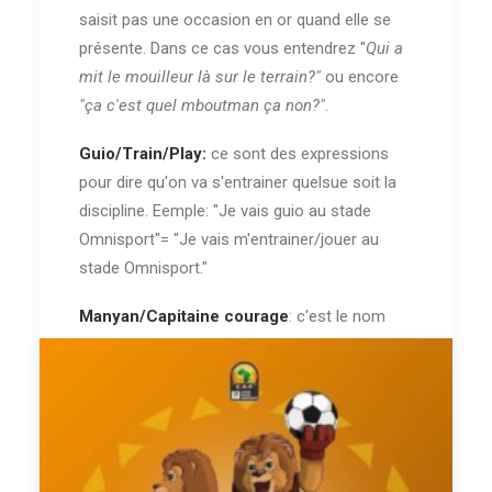
saisit pas une occasion en or quand elle se
présente. Dans ce cas vous entendrez "
Qui a
mit le mouilleur là sur le terrain?"
ou encore
"ça c'est quel mboutman ça non?"
.
Guio/Train/Play:
ce sont des expressions
pour dire qu'on va s'entrainer quelsue soit la
discipline. Eemple: "Je vais guio au stade
Omnisport"= "Je vais m'entrainer/jouer au
stade Omnisport."
Manyan/Capitaine courage
: c'est le nom
pour parler de
Rigobert Song Bahanag
.
Le grand 9:
c'est un nom pour désigner
Roger Milla
Le Pichichi
: C'est un nom pour désigner