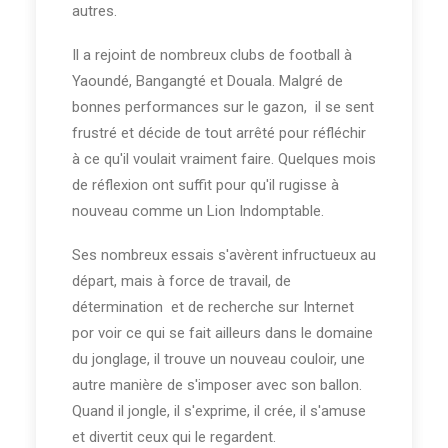
autres.
Il a rejoint de nombreux clubs de football à
Yaoundé, Bangangté et Douala. Malgré de
bonnes performances sur le gazon, il se sent
frustré et décide de tout arrêté pour réfléchir
à ce qu'il voulait vraiment faire. Quelques mois
La Nouvelle Mascotte Tara Toss Tass
de réflexion ont suffit pour qu'il rugisse à
nouveau comme un Lion Indomptable.
Il est apparu plus beau, plus sympathique, en
le regardant on savait tout de suite que c'était
Ses nombreux essais s'avèrent infructueux au
un "
Lion".
Qui n'aimerait pas s'approcher d'un
départ, mais à force de travail, de
tel animal? Et les fans ne se sont pas fait
détermination et de recherche sur Internet
prier pour faire des Selfies.
por voir ce qui se fait ailleurs dans le domaine
du jonglage, il trouve un nouveau couloir, une
autre manière de s'imposer avec son ballon.
Quand il jongle, il s'exprime, il crée, il s'amuse
et divertit ceux qui le regardent.