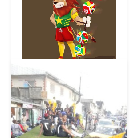
Proposition de la nouvelle Mascotte Tara sur la toile
Cette proposition de la nouvelle mascotte n'a
pas trouvée une totale adhésion (loin de là) de
la part des camerounais. Certains voulaient
qu'il s'appelle
"Manyang"
et que ce serait une
façon de rendre hommage à notre capitaine
courage: Song Bahanag et sa crinière de Lion.