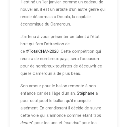
Il est né un 1er janvier, comme un cadeau de
sont défendus en disant que la première
nouvel an, il est un artiste d'un autre genre qui
mascotte était inachevée donc n'était qu'un
réside désormais à Douala, la capitale
prototype. Nous les avions écouté mais
économique du Cameroun.
n'étions pas convaincus. Il a fallu donc
attendre le 17 février 2020 lors de la
J'ai tenu à vous présenter ce talent à l'état
cérémonie du tirage au sort du CHAN 2020 au
brut qui fera l'attraction de
palais des sports pour être rassurés. C'était la
ce
#TotalCHAN2020
. Cette compétition qui
chose primordiale que nous voulions voir (moi
réunira de nombreux pays, sera l'occasion
en premier) lors de cette soirée. Au moment
pour de nombreux touristes de découvrir ce
de l'exécution de l'hymne du CHAN, il est
que le Cameroun a de plus beau.
apparu.TADANNNNNN!
Son amour pour le ballon remonte à son
enfance car dès l'âge d'un an,
Stéphane
a
pour seul jouet le ballon qu'il manipule
aisément. En grandissant il décide de suivre
cette voie qui s'annonce comme étant
"son
destin
" pour les uns et
"son don"
pour les