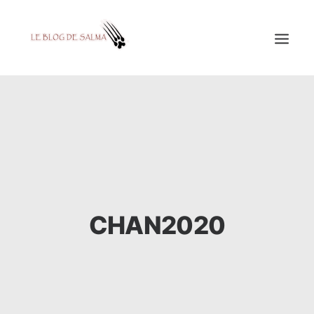
ACCUEIL
À LA UNE
MES COUPS DE GRIFFES
DÉCOUVERTE
EDUCATION
CHAN2020
TESTÉ POUR VOUS
GALERIE
MON A1