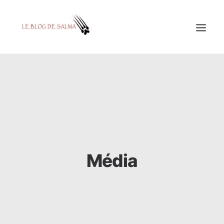
ACCUEIL
À LA UNE
MES COUPS DE GRIFFES
DÉCOUVERTE
EDUCATION
Média
TESTÉ POUR VOUS
GALERIE
MON A1