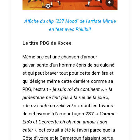
Affiche du clip "237 Mood" de l'artiste Mimie
en feat avec Phillbill
Le titre PDG de Kocee
Même si c’est une chanson d’amour
galvanisante d’un homme épris de sa dulciné
et qui peut braver tout pour cette dernière et
qui désigne même cette dernière comme sa
PDG, l’extrait
« je suis roi du continent »,
« la
pimenterie ne finit pas à la rue de la joie »,
« le riz sauté ou zèkè zèkè »
sont les favoris
de cet hymne à l'amour façon
237
. « Comme
Eto’o et Georgette oh oh mon amour I don
enter »,
cet extrait a été le favori parce que la
Côte d’Ivoire et le Cameroun faisaient partie