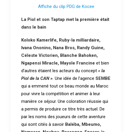
Affiche du clip PDG de Kocee
La Piol et son Taptap met la première était
dans le bain
Koloko Kamerlife, Ruby-la milliardaire,
Ivana Ononino, Nana Bros, Randy Guine,
Céleste Victorien, Blanche Bahoken,
Ngapensi Miracle, Mayole Francine
et bien
d’autres étaient les acteurs du concept
«
la
Piol de la CAN »
.
Une idée de l’agence
SEMBE
qui a emmené tout ce beau monde au Maroc
pour vivre la compétition et animer à leur
manière ce séjour. Une coloration réussie qui
a permis de produire ce titre très actuel. De
par les noms des joueurs de cette aventure
qui sont cités à savoir
Baléba, Mbeumo,
Namasso, Nouhou, Bassogog, Epassy
, le