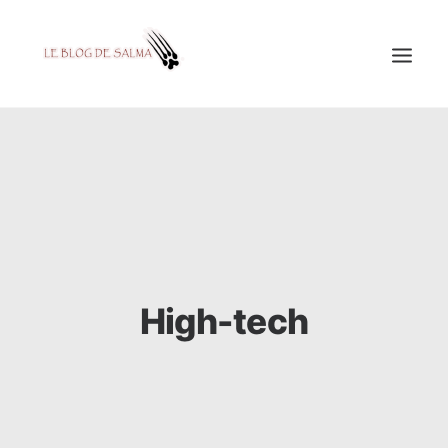
ACCUEIL
À LA UNE
MES COUPS DE GRIFFES
DÉCOUVERTE
EDUCATION
High-tech
TESTÉ POUR VOUS
GALERIE
MON A1