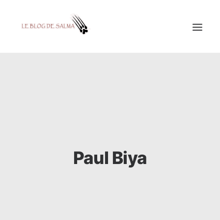
ACCUEIL
À LA UNE
MES COUPS DE GRIFFES
DÉCOUVERTE
EDUCATION
Paul Biya
TESTÉ POUR VOUS
GALERIE
MON A1