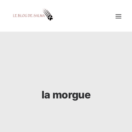
ACCUEIL
À LA UNE
MES COUPS DE GRIFFES
DÉCOUVERTE
EDUCATION
la morgue
TESTÉ POUR VOUS
GALERIE
MON A1