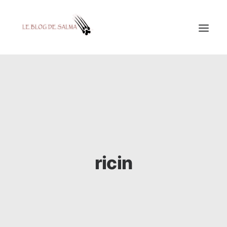
ACCUEIL
À LA UNE
MES COUPS DE GRIFFES
DÉCOUVERTE
EDUCATION
ricin
TESTÉ POUR VOUS
GALERIE
MON A1