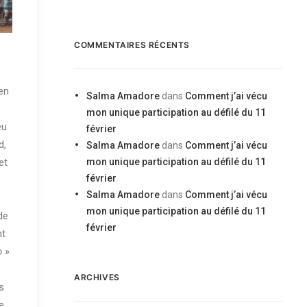
COMMENTAIRES RÉCENTS
men
Salma Amadore
dans
Comment j’ai vécu
mon unique participation au défilé du 11
eu
février
d,
Salma Amadore
dans
Comment j’ai vécu
et
mon unique participation au défilé du 11
février
Salma Amadore
dans
Comment j’ai vécu
mon unique participation au défilé du 11
de
février
nt
o »
ARCHIVES
s
e