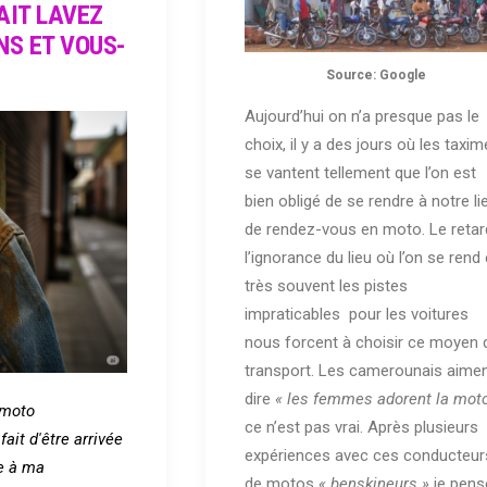
LAIT LAVEZ
NS ET VOUS-
Source: Google
Aujourd’hui on n’a presque pas le
choix, il y a des jours où les taxi
se vantent tellement que l’on est
bien obligé de se rendre à notre li
de rendez-vous en moto. Le retar
l’ignorance du lieu où l’on se rend 
très souvent les pistes
impraticables pour les voitures
nous forcent à choisir ce moyen 
transport. Les camerounais aime
dire
« les femmes adorent la mot
 moto
ce n’est pas vrai. Après plusieurs
fait d'être arrivée
expériences avec ces conducteur
ie à ma
de motos
« benskineurs »
je pens