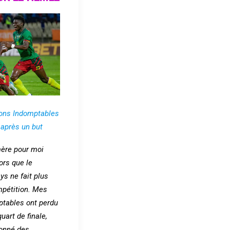
ions Indomptables
après un but
mère pour moi
lors que le
s ne fait plus
mpétition. Mes
ptables ont perdu
uart de finale,
donné des