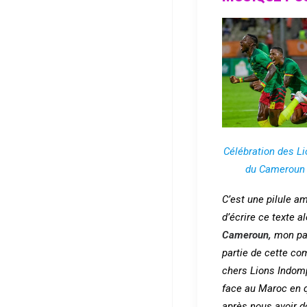
Célébration des L
du Cameroun 
C’est une pilule a
d’écrire ce texte a
Cameroun,
mon pay
partie de cette co
chers Lions Indom
face au Maroc en q
après nous avoir 