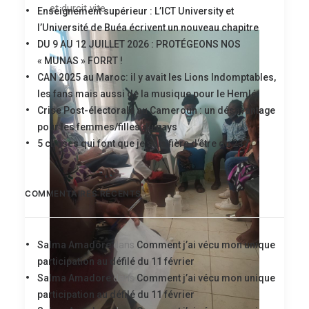
et durcit vite.
Enseignement supérieur : L’ICT University et
l’Université de Buéa écrivent un nouveau chapitre
DU 9 AU 12 JUILLET 2026 : PROTÉGEONS NOS
« MUNAS » FORRT !
CAN 2025 au Maroc: il y avait les Lions Indomptables,
les fans mais aussi de la musique pour le Hemlé
Crise Post-électorale au Cameroun : un désavantage
pour les femmes/filles du pays
5 choses qui font que je suis fière d’être du 237
COMMENTAIRES RÉCENTS
Salma Amadore
dans
Comment j’ai vécu mon unique
participation au défilé du 11 février
Salma Amadore
dans
Comment j’ai vécu mon unique
participation au défilé du 11 février