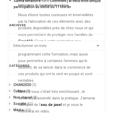
Salma Amadore
dans
Comment j’ai vécu mon unique
Fabrication du Gel Hydroalcoolique
participation au défilé du 11 février
Nous étions toutes curieuses et émerveillées
par la fabrication de ces éléments avec des
ARCHIVES
produits disponibles près de chez nous et qui
nous permettent de protéger nos familles du
Covid19
. C’est à cette protection que
Archives
YOHEDA
et
M2HC
ont pensé en
programmant cette formation, mais aussi
pour permettre à certaines femmes qui le
CATÉGORIES
désirent, de se lancer dans le commerce de
ces produits qui ont le vent en poupe et sont
rentables.
CHAN2020
(3)
Culture
(8)
Merci à vous c’était très enrichissant. Je
Non classé
(8)
verrai si j’ai assimilé dans la pratique. J’aimerai
Société
(61)
fabriquer de l’
eau de javel
et je vous le
Média
(13)
montrerai en vidéo.