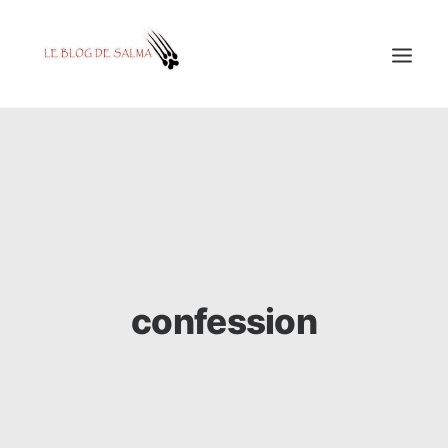
ACCUEIL
À LA UNE
MES COUPS DE GRIFFES
DÉCOUVERTE
EDUCATION
confession
TESTÉ POUR VOUS
GALERIE
MON A1