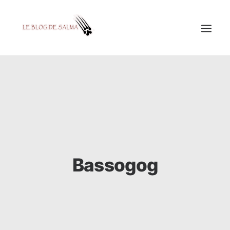
ACCUEIL
À LA UNE
MES COUPS DE GRIFFES
DÉCOUVERTE
EDUCATION
Bassogog
TESTÉ POUR VOUS
GALERIE
MON A1