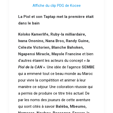
Affiche du clip PDG de Kocee
La Piol et son Taptap met la première était
dans le bain
Koloko Kamerlife, Ruby-la milliardaire,
Ivana Ononino, Nana Bros, Randy Guine,
Céleste Victorien, Blanche Bahoken,
Ngapensi Miracle, Mayole Francine
et bien
d’autres étaient les acteurs du concept
«
la
Piol de la CAN »
.
Une idée de l’agence
SEMBE
qui a emmené tout ce beau monde au Maroc
pour vivre la compétition et animer à leur
manière ce séjour. Une coloration réussie qui
a permis de produire ce titre très actuel. De
par les noms des joueurs de cette aventure
qui sont cités à savoir
Baléba, Mbeumo,
Namasso, Nouhou, Bassogog, Epassy
, le