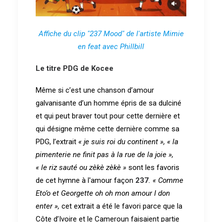
Affiche du clip "237 Mood" de l'artiste Mimie
en feat avec Phillbill
Le titre PDG de Kocee
Même si c’est une chanson d’amour
galvanisante d’un homme épris de sa dulciné
et qui peut braver tout pour cette dernière et
qui désigne même cette dernière comme sa
PDG, l’extrait
« je suis roi du continent »,
« la
pimenterie ne finit pas à la rue de la joie »,
« le riz sauté ou zèkè zèkè »
sont les favoris
de cet hymne à l'amour façon
237
. « Comme
Eto’o et Georgette oh oh mon amour I don
enter »,
cet extrait a été le favori parce que la
Côte d’Ivoire et le Cameroun faisaient partie