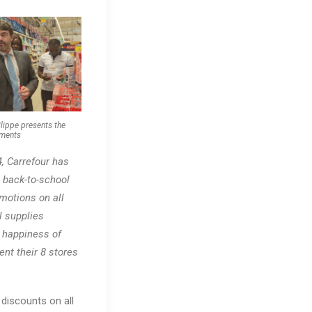
ippe presents the
ments
4, Carrefour has
 back-to-school
motions on all
l supplies
 happiness of
ent their 8 stores
 discounts on all