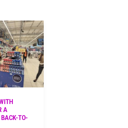
WITH
R A
 BACK-TO-