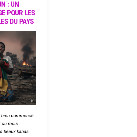
N : UN
E POUR LES
ES DU PAYS
nt bien commencé
t du mois
rs beaux kabas.