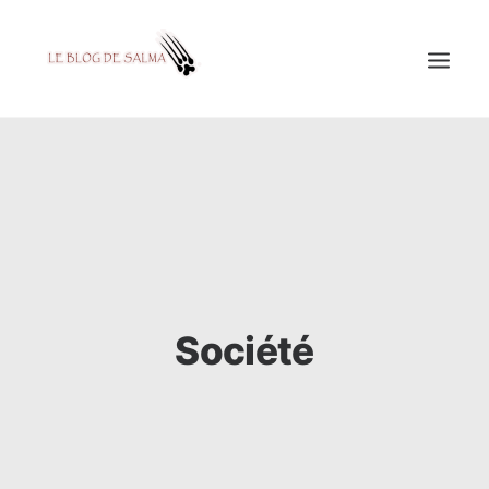
ACCUEIL
À LA UNE
MES COUPS DE GRIFFES
DÉCOUVERTE
EDUCATION
Société
TESTÉ POUR VOUS
GALERIE
MON A1