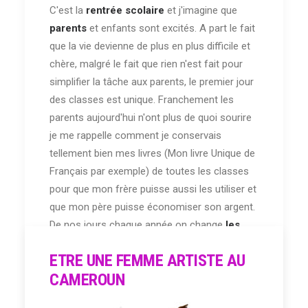
C'est la
rentrée scolaire
et j'imagine que
parents
et enfants sont excités. A part le fait
que la vie devienne de plus en plus difficile et
chère, malgré le fait que rien n'est fait pour
simplifier la tâche aux parents, le premier jour
des classes est unique. Franchement les
parents aujourd'hui n'ont plus de quoi sourire
je me rappelle comment je conservais
tellement bien mes livres (Mon livre Unique de
Français par exemple) de toutes les classes
pour que mon frère puisse aussi les utiliser et
que mon père puisse économiser son argent.
De nos jours chaque année on change
les
livres
au programme, il arrive parfois même
ETRE UNE FEMME ARTISTE AU
qu'on annule une édition en cours d'année ou
CAMEROUN
qu'un professeur vous dise qu'il vend son livre
et c'est ce qu'il utilise dans sa classe. Bref j'ai