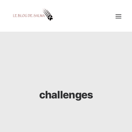
ACCUEIL
À LA UNE
MES COUPS DE GRIFFES
DÉCOUVERTE
EDUCATION
challenges
TESTÉ POUR VOUS
GALERIE
MON A1